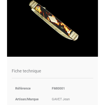
Fiche technique
Référence
FMI0001
Artisan/Marque
GAVET Jean