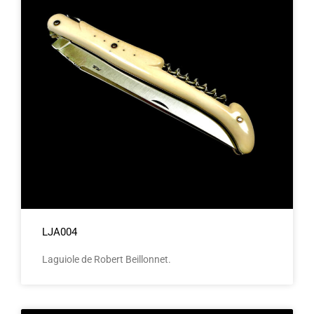
LJA004
Laguiole de Robert Beillonnet.