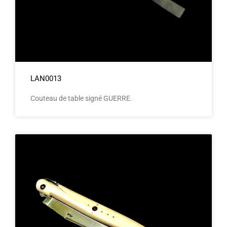
LAN0013
Couteau de table signé GUERRE.