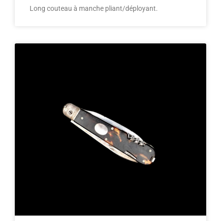
Long couteau à manche pliant/déployant.