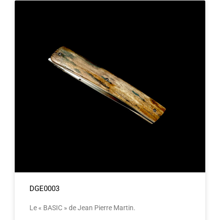
DGE0003
Le « BASIC » de Jean Pierre Martin.