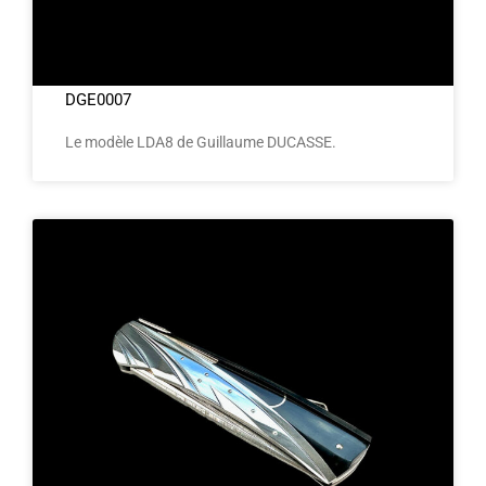
DGE0007
Le modèle LDA8 de Guillaume DUCASSE.