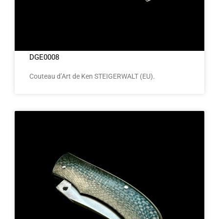
DGE0008
Couteau d’Art de Ken STEIGERWALT (EU).