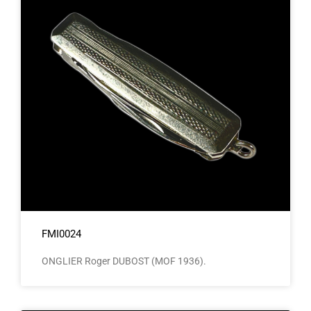
FMI0024
ONGLIER Roger DUBOST (MOF 1936).