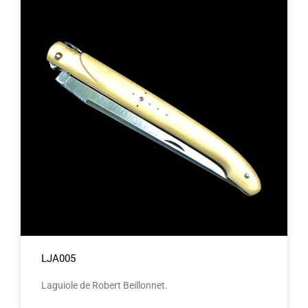
LJA005
Laguiole de Robert Beillonnet.