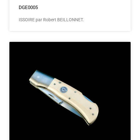
DGE0005
ISSOIRE par Robert BEILLONNET.