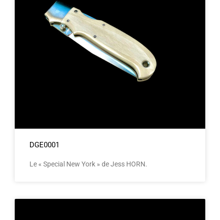
DGE0001
Le « Special New York » de Jess HORN.