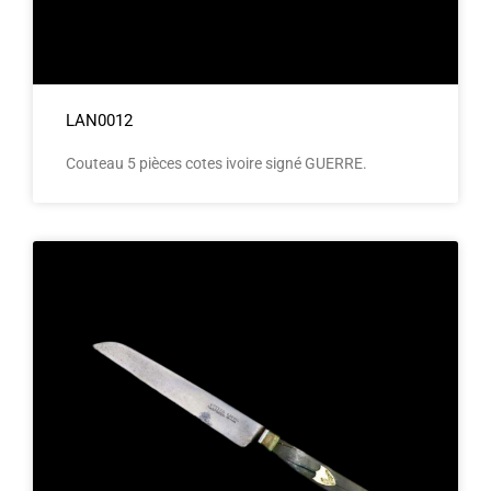
LAN0012
Couteau 5 pièces cotes ivoire signé GUERRE.