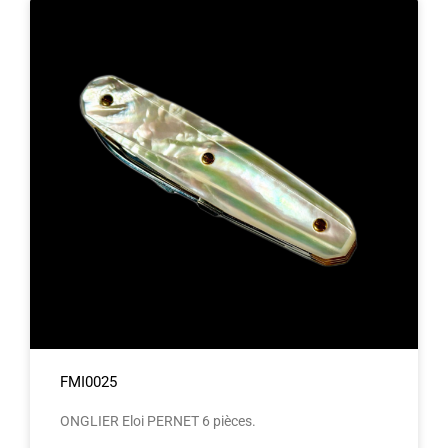
FMI0025
ONGLIER Eloi PERNET 6 pièces.