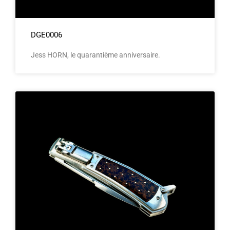
DGE0006
Jess HORN, le quarantième anniversaire.