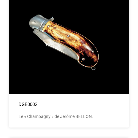
DGE0002
Le « Champagny » de Jérôme BELLON.