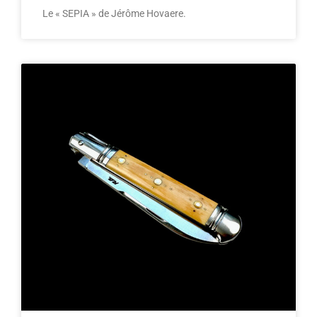
Le « SEPIA » de Jérôme Hovaere.