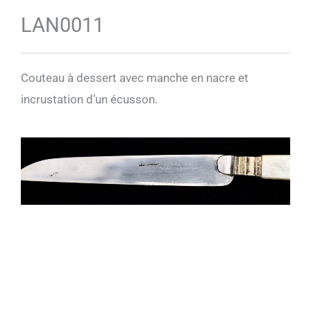
LAN0011
Couteau à dessert avec manche en nacre et
incrustation d’un écusson.