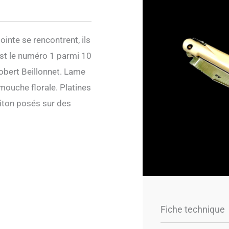
ointe se rencontrent, ils
est le numéro 1 parmi 10
Robert Beillonnet. Lame
 mouche florale. Platines
laiton posés sur des
Fiche technique