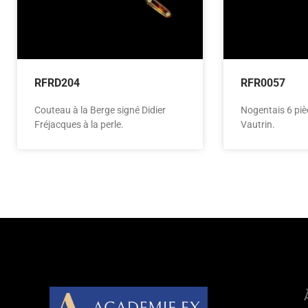
RFRD204
RFR0057
Couteau à la Berge signé Didier
Nogentais 6 piè
Fréjacques à la perle.
Vautrin.