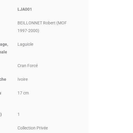
LJA001
BEILLONNET Robert (MOF
1997-2000)
age,
Laguiole
nale
Cran Forcé
che
Ivoire
u
17 cm
)
1
Collection Privée