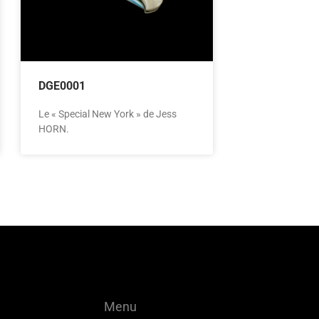
DGE0001
Le « Special New York » de Jess
HORN.
Menu