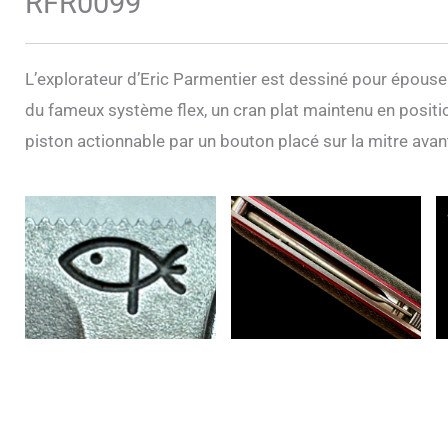
RFR0099
L’explorateur d’Eric Parmentier est dessiné pour épouser 
du fameux système flex, un cran plat maintenu en positi
piston actionnable par un bouton placé sur la mitre avan