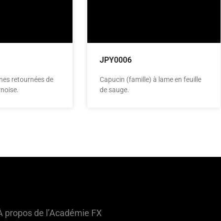
JPY0006
nes retournées de
Capucin (famille) à lame en feuille
rnoise.
de sauge.
À propos de l’Académie FX