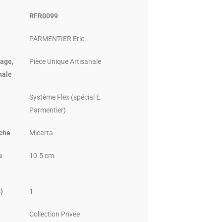
RFR0099
PARMENTIER Eric
age,
Pièce Unique Artisanale
nale
Système Flex (spécial E.
Parmentier)
che
Micarta
u
10.5 cm
)
1
Collection Privée