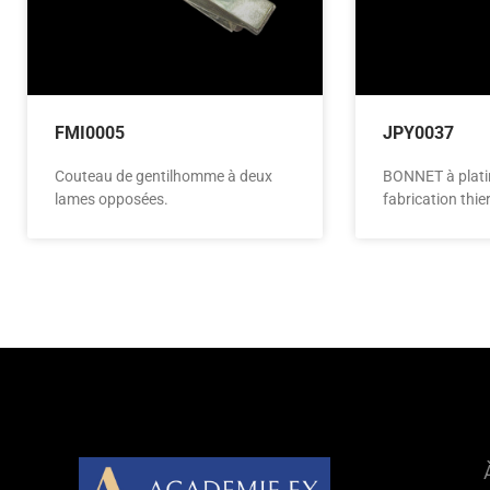
FMI0005
JPY0037
Couteau de gentilhomme à deux
BONNET à plati
lames opposées.
fabrication thie