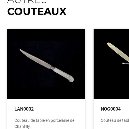
COUTEAUX
LAN0002
NOG0004
Couteau de table en porcelaine de
Couteau de tabl
Chantilly.