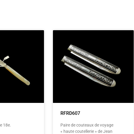
RFRD607
e 18e.
Paire de couteaux de voyage
« haute coutellerie » de Jean