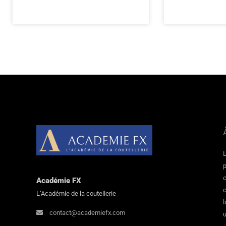
L
p
c
Académie FX
L’Académie de la coutellerie
l
contact@academiefx.com
u