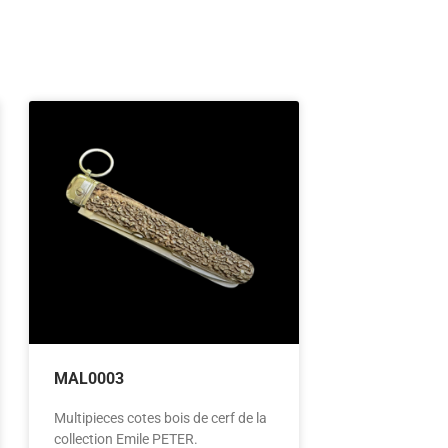
MAL0003
Multipieces cotes bois de cerf de la
collection Emile PETER.