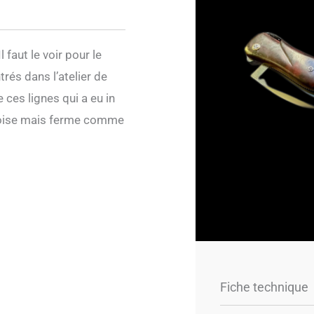
faut le voir pour le
rés dans l’atelier de
 ces lignes qui a eu in
urtoise mais ferme comme
Fiche technique