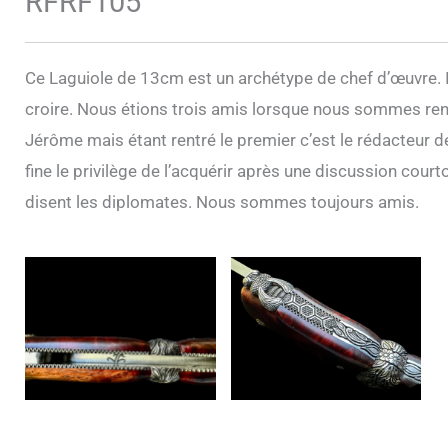
RFRF105
Ce Laguiole de 13cm est un archétype de chef d’œuvre. Il 
croire. Nous étions trois amis lorsque nous sommes rent
Jérôme mais étant rentré le premier c’est le rédacteur de
fine le privilège de l’acquérir après une discussion co
disent les diplomates. Nous sommes toujours amis.