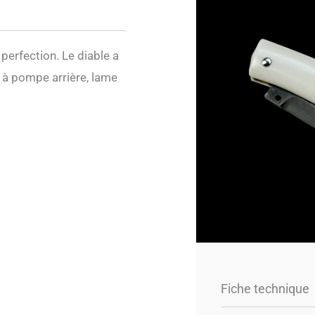
 perfection. Le diable a
 à pompe arrière, lame
Fiche technique