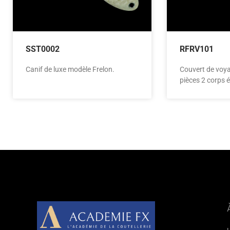
SST0002
RFRV101
Canif de luxe modèle Frelon.
Couvert de voyag
pièces 2 corps é