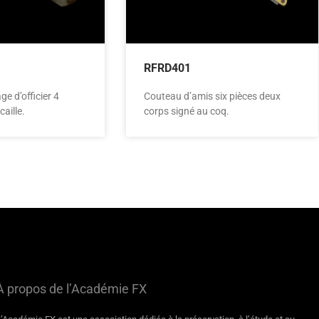
RFRD401
e d’officier 4
Couteau d’amis six pièces deux
caille.
corps signé au coq.
À propos de l’Académie FX