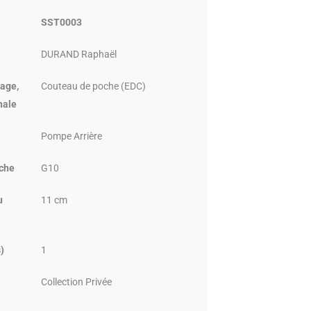
SST0003
DURAND Raphaël
age,
Couteau de poche (EDC)
nale
Pompe Arrière
che
G10
u
11 cm
)
1
Collection Privée