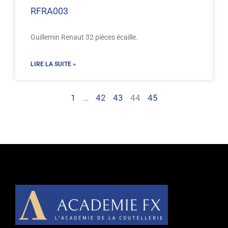
RFRA003
Guillemin Renaut 32 pièces écaille.
LIRE LA SUITE »
1
…
42
43
44
45